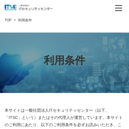
コモンクライテリア評価
TOP
利用条件
暗号モジュール試験
暗号試験（米国スキーム）
暗号試験（日本スキーム）
利用条件
IoT製品セキュリティ評価
会社概要
お問い合わせ
English
本サイトは一般社団法人ITセキュリティセンター（以下、
「ITSC」という）またはその代理人が運営しています。本サイト
のご利用にあたり、以下のご利用条件を必ずお読みいただき、こ