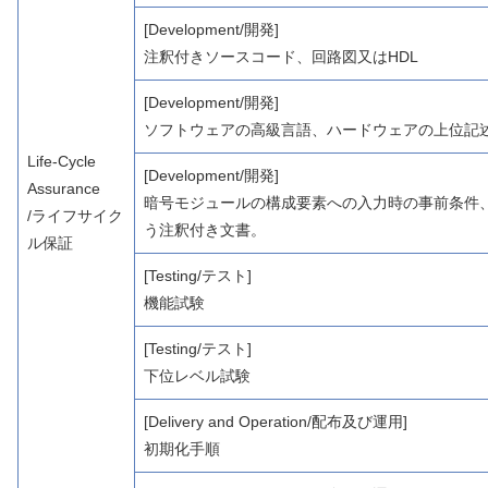
[Development/開発]
注釈付きソースコード、回路図又はHDL
[Development/開発]
ソフトウェアの高級言語、ハードウェアの上位記
Life-Cycle
[Development/開発]
Assurance
暗号モジュールの構成要素への入力時の事前条件
/ライフサイク
う注釈付き文書。
ル保証
[Testing/テスト]
機能試験
[Testing/テスト]
下位レベル試験
[Delivery and Operation/配布及び運用]
初期化手順