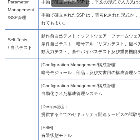
scrollable
Parameter
手動で確立されたSSP は，平文の形式で入力又
Management
手動で確立されたSSP は，暗号化された形式か
/SSP管理
れてもよい。
動作前自己テスト：ソフトウェア・ファームウェ
Self-Tests
条件自己テスト：暗号アルゴリズムテスト、鍵ペ
/ 自己テスト
動入力テスト、条件バイパステスト及び重要機能
[Configuration Management/構成管理]
暗号モジュール，部品，及び文書用の構成管理シ
[Configuration Management/構成管理]
自動化された構成管理システム
[Design/設計]
提供する全てのセキュリティ関連サービスの試験
[FSM]
有限状態モデル