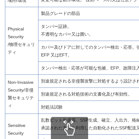
/動作環境
製品グレードの部品
タンパー証跡。
Physical
不透明なカバー又は囲い。
Security
/物理セキュリ
カバー及びドアに対してのタンパー検出・応答。
ティ
EFP 又はEFT。
タンパー検出・応答が可能な包被、EFP、故障注
別途規定される非侵襲攻撃に対処するよう設計さ
Non-Invasive
Security/非侵
別途規定される対処技術の文書化及び有効性。
襲セキュリテ
ィ
対処法試験
乱数ビット生成器、SSP生成、確立、入出力、格
Sensitive
承認された方法を利用した自動化されたSSP配送又
Security