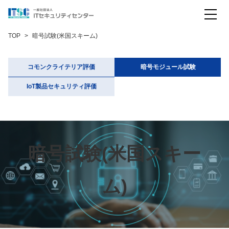
コモンクライテリア評価
TOP
暗号試験(米国スキーム)
暗号モジュール試験
コモンクライテリア評価
暗号モジュール試験
暗号試験（米国スキーム）
IoT製品セキュリティ評価
暗号試験（日本スキーム）
IoT製品セキュリティ評価
会社概要
お問い合わせ
暗号試験(米国スキー
English
ム)