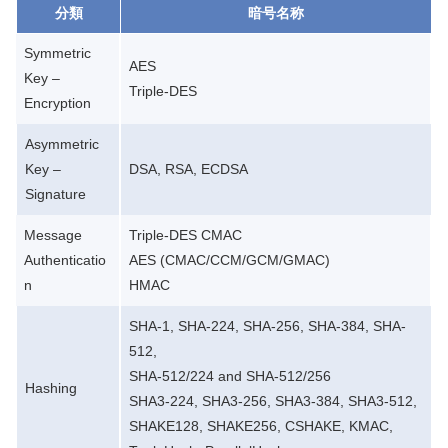
分類
暗号名称
Symmetric
AES
Key –
Triple-DES
Encryption
Asymmetric
Key –
DSA, RSA, ECDSA
Signature
Message
Triple-DES CMAC
Authenticatio
AES (CMAC/CCM/GCM/GMAC)
n
HMAC
SHA-1, SHA-224, SHA-256, SHA-384, SHA-
512,
SHA-512/224 and SHA-512/256
Hashing
SHA3-224, SHA3-256, SHA3-384, SHA3-512,
SHAKE128, SHAKE256, CSHAKE, KMAC,