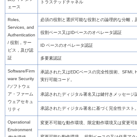
トラステッドチャネル
ェース
Roles,
必須の役割と選択可能な役割との論理的な分離，
Services, and
役割ベース又はIDベースのオペレータ認証
Authentication
/ 役割，サー
ID ベースのオペレータ認証
ビス，及び認
証
多要素認証
Software/Firm
承認された又はEDCベースの完全性技術、SFMI, H
ware Security
実行可能コード。
/ソフトウェ
ア・ファーム
承認されたディジタル署名又は鍵付きメッセージ
ウェアセキュ
承認されたディジタル署名に基づく完全性テスト
リティ
Operational
変更不可能な動作環境、限定動作環境又は変更可能
Environment
変更可能な動作環境。 役割ベースの又は任意アク