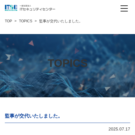
コモンクライテリア評価
TOP
TOPICS
監事が交代いたしました。
暗号モジュール試験
暗号試験（米国スキーム）
暗号試験（日本スキーム）
TOPICS
IoT製品セキュリティ評価
会社概要
お問い合わせ
English
監事が交代いたしました。
2025.07.17