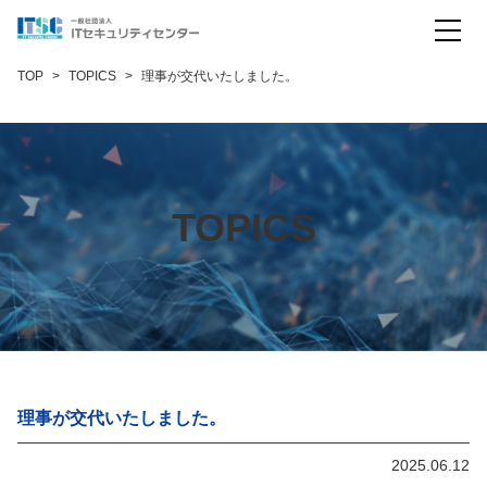
コモンクライテリア評価
TOP
TOPICS
理事が交代いたしました。
暗号モジュール試験
暗号試験（米国スキーム）
暗号試験（日本スキーム）
TOPICS
IoT製品セキュリティ評価
会社概要
お問い合わせ
English
理事が交代いたしました。
2025.06.12