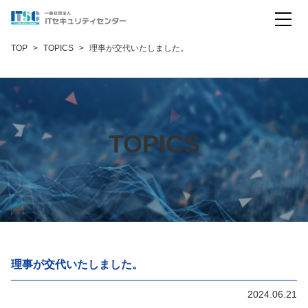
コモンクライテリア評価
TOP
TOPICS
理事が交代いたしました。
暗号モジュール試験
暗号試験（米国スキーム）
暗号試験（日本スキーム）
TOPICS
IoT製品セキュリティ評価
会社概要
お問い合わせ
English
理事が交代いたしました。
2024.06.21